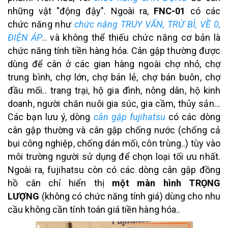
những vật "động đậy". Ngoài ra,
FNC-01
có các
chức năng như
chức năng TRUY VẤN, TRỪ BÌ, VỀ 0,
ĐIỆN ÁP
.. và không thể thiếu chức năng cơ bản là
chức năng tính tiền hàng hóa. Cân gập thường được
dùng để cân ở các gian hàng ngoài chợ nhỏ, chợ
trung bình, chợ lớn, chợ bán lẻ, chợ bán buôn, chợ
đầu mối.. trang trại, hộ gia đình, nông dân, hộ kinh
doanh, người chăn nuôi gia súc, gia cầm, thủy sản...
Các bạn lưu ý, dòng
cân gập fujihatsu
có các dòng
cân gập thường và cân gập chống nước (chống cả
bụi công nghiệp, chống dán mối, côn trùng..) tùy vào
môi trường người sử dụng để chọn loại tối ưu nhất.
Ngoài ra, fujihatsu còn có các dòng cân gập đồng
hồ cân chỉ hiển thị
một màn hình TRỌNG
LƯỢNG
(không có chức năng tính giá) dùng cho nhu
cầu không cần tính toán giá tiền hàng hóa..