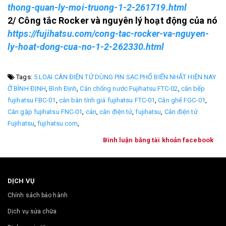
thong-quan-ly-moi-truong-1-2-261719.html
2/ Công tắc Rocker và nguyên lý hoạt động của nó
https://fujihatsu.com/cong-tac-rocker-va-nguyen-
ly-hoat-dong-cua-no-1-2-262330.html
Tags:
5 LOẠI CÂN ĐIỆN TỬ DÙNG PIN SẠC PHỔ BIẾN NHẤT HIỆN NAY
Ở BÌNH ĐỊNH
,
Bình Định
,
Cân chống nước Fujihatsu FTC-02
,
cân bếp
fujihatsu FBC-01
,
cân bàn tính giá fujihatsu FTC-01
,
Cân ghế FGC-01
,
Cân gập fujihatsu FNC-01
,
cân
,
cân điện tử
,
fujihatsu
,
Cân điện tử
Fujihatsu
,
fujihatsu.com
,
Bình luận bằng tài khoản facebook
DỊCH VỤ
Chính sách bảo hành
Dịch vụ sửa chữa