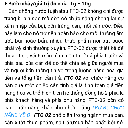
+ Bước nhảy/giá trị độ chia: 1g – 10g
Cân chống nước fujihatsu FTC-02 không chỉ được
trang bị pin sạc mà còn có chức năng chống lại sự
xâm nhập của bụi, côn trùng, dán, mối và nước. Điều
này làm cho nó trở nên hoàn hảo cho môi trường ẩm
ướt, bụi hoặc bẩn, nhiều thực phẩm nơi bắt buộc
phải vệ sinh thường xuyên. FTC-02 được thiết kế để
thuận tiện, với 6 màn hình hiển thị ở cả phía trước và
phía sau của cân để có thể chia sẻ giữa người mua
và người bán thông tin về trọng lượng hàng hóa, giá
tiền và tổng tiền cần trả.
FTC-02
với chức năng cơ
bản của một chiếc cân tính giá là tính toán giá tiền
hàng hóa và thể hiện trên hệ thống đồng hồ 2 phía là
phía khách hàng và phía chủ hàng. FTC-02 còn có
các chức năng khác như chức năng
TRỪ BÌ, CHỨC
NĂNG VỀ O
..
FTC-02
phổ biến trong ngành mua bán,
sản xuất thực phẩm, nấu ăn,mua bán chất bội nói