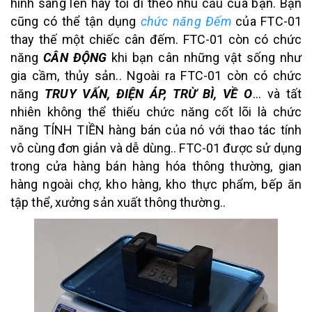
hình sáng lên hay tối đi theo nhu cầu của bạn. Bạn
cũng có thể tận dụng
chức năng Đếm
của FTC-01
thay thế một chiếc cân đếm. FTC-01 còn có chức
năng
CÂN ĐỘNG
khi bạn cân những vật sống như
gia cầm, thủy sản.. Ngoài ra FTC-01 còn có chức
năng
TRUY VẤN, ĐIỆN ÁP, TRỪ BÌ, VỀ O
... và tất
nhiên không thể thiếu chức năng cốt lõi là chức
năng TÍNH TIỀN hàng bán của nó với thao tác tính
vô cùng đơn giản và dễ dùng.. FTC-01 được sử dụng
trong cửa hàng bán hàng hóa thông thường, gian
hàng ngoài chợ, kho hàng, kho thực phẩm, bếp ăn
tập thể, xưởng sản xuất thông thường..