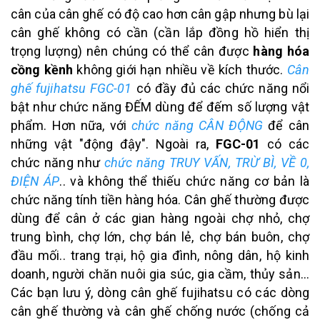
cân của cân ghế có độ cao hơn cân gập nhưng bù lại
cân ghế không có cần (cần lắp đồng hồ hiển thị
trọng lượng) nên chúng có thể cân được
hàng hóa
cồng kềnh
không giới hạn nhiều về kích thước.
Cân
ghế fujihatsu FGC-01
có đầy đủ các chức năng nổi
bật như chức năng ĐẾM dùng để đếm số lượng vật
phẩm. Hơn nữa, với
chức năng CÂN ĐỘNG
để cân
những vật "động đậy". Ngoài ra,
FGC-01
có các
chức năng như
chức năng TRUY VẤN, TRỪ BÌ, VỀ 0,
ĐIỆN ÁP
.. và không thể thiếu chức năng cơ bản là
chức năng tính tiền hàng hóa. Cân ghế thường được
dùng để cân ở các gian hàng ngoài chợ nhỏ, chợ
trung bình, chợ lớn, chợ bán lẻ, chợ bán buôn, chợ
đầu mối.. trang trại, hộ gia đình, nông dân, hộ kinh
doanh, người chăn nuôi gia súc, gia cầm, thủy sản...
Các bạn lưu ý, dòng cân ghế fujihatsu có các dòng
cân ghế thường và cân ghế chống nước (chống cả