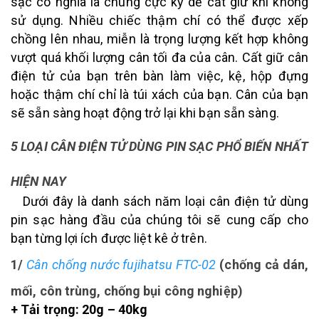
sạc có nghĩa là chúng cực kỳ dễ cất giữ khi không
sử dụng. Nhiều chiếc thậm chí có thể được xếp
chồng lên nhau, miễn là trọng lượng kết hợp không
vượt quá khối lượng cân tối đa của cân. Cất giữ cân
điện tử của bạn trên bàn làm việc, kệ, hộp đựng
hoặc thậm chí chỉ là túi xách của bạn. Cân của bạn
sẽ sẵn sàng hoạt động trở lại khi bạn sẵn sàng.
5 LOẠI CÂN ĐIỆN TỬ DÙNG PIN SẠC PHỔ BIẾN NHẤT
HIỆN NAY
Dưới đây là danh sách năm loại cân điện tử dùng
pin sạc hàng đầu của chúng tôi sẽ cung cấp cho
bạn từng lợi ích được liệt kê ở trên.
1/
Cân chống nước fujihatsu FTC-02
(chống cả dán,
mối, côn trùng, chống bụi công nghiệp)
+ Tải trọng: 20g – 40kg