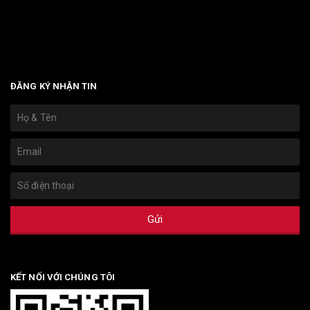
Bản quyền sản phẩm Fujihatsu thuộc sở hữu của công ty TNHH
Đầu tư Xuất Nhập khẩu Tổng hợp DATT.
ĐĂNG KÝ NHẬN TIN
Gửi
KẾT NỐI VỚI CHÚNG TÔI