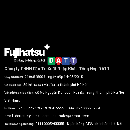
Công ty TNHH Đầu Tư Xuất Nhập Khẩu Tổng Hợp DATT.
: 0106848008 - ngày cấp 14/05/2015.
Giấy CNĐKDN
: Sở kế hoạch và đầu tư thành phố Hà Nội.
Cơ quan cấp
: số 50 Nguyễn Du, quận Hai Bà Trưng, thành phố Hà Nội,
Văn phòng giao dịch
Việt Nam.
: 024 38225779 - 0979 415555
Fax:
024 38225779.
Hotline
Email:
dattcare@gmail.com - dattsales@gmail.com.
: 21110005955555 - Ngân hàng BIDV-chi nhánh Hà Nội.
Tài khoản ngân hàng