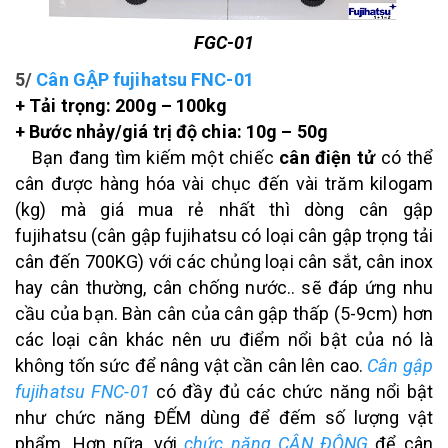
FGC-01
5/
Cân GẬP fujihatsu FNC-01
+ Tải trọng: 200g – 100kg
+ Bước nhảy/giá trị độ chia: 10g – 50g
Bạn đang tìm kiếm một chiếc
cân điện tử
có thể
cân được hàng hóa vài chục đến vài trăm kilogam
(kg) mà giá mua rẻ nhất thì dòng cân gập
fujihatsu (cân gập fujihatsu có loại cân gập trọng tải
cân đến 700KG) với các chủng loại cân sắt, cân inox
hay cân thường, cân chống nước.. sẽ đáp ứng nhu
cầu của bạn. Bàn cân của cân gập thấp (5-9cm) hơn
các loại cân khác nên ưu điểm nổi bật của nó là
không tốn sức để nâng vật cần cân lên cao.
Cân gập
fujihatsu FNC-01
có đầy đủ các chức năng nổi bật
như chức năng ĐẾM dùng để đếm số lượng vật
phẩm. Hơn nữa, với
chức năng CÂN ĐỘNG
để cân