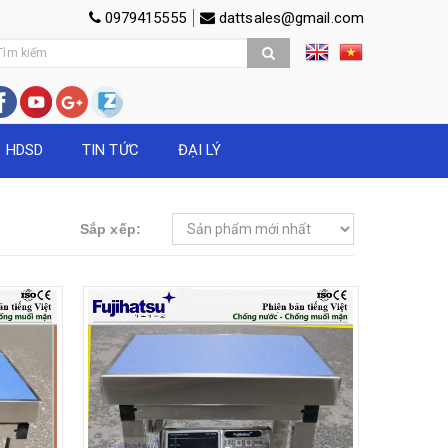
0979415555
dattsales@gmail.com
O HDSD
TIN TỨC
ĐẠI LÝ
Sắp xếp: