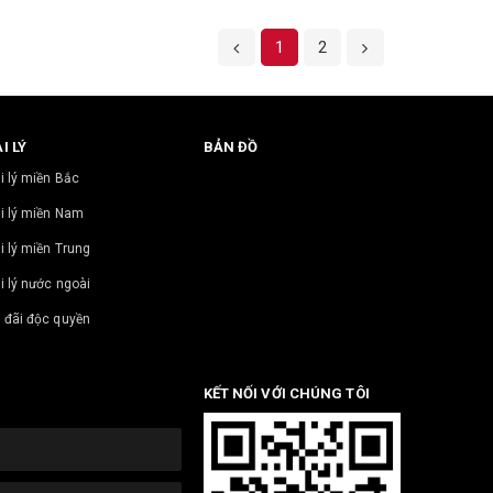
1
2
I LÝ
BẢN ĐỒ
i lý miền Bắc
i lý miền Nam
i lý miền Trung
i lý nước ngoài
 đãi độc quyền
KẾT NỐI VỚI CHÚNG TÔI