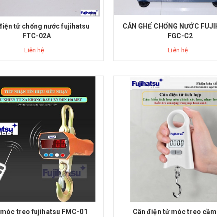
điện tử chống nước fujihatsu
CÂN GHẾ CHỐNG NƯỚC FUJ
FTC-02A
FGC-C2
Liên hệ
Liên hệ
móc treo fujihatsu FMC-01
Cân điện tử móc treo cầm