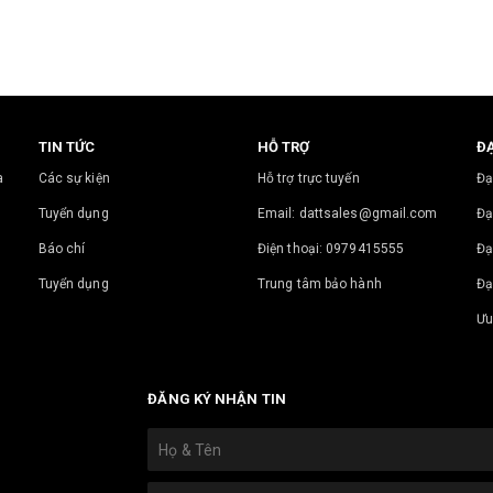
TIN TỨC
HỖ TRỢ
ĐẠ
a
Các sự kiện
Hỗ trợ trực tuyến
Đạ
Tuyển dụng
Email: dattsales@gmail.com
Đạ
Báo chí
Điện thoại: 0979415555
Đạ
Tuyển dụng
Trung tâm bảo hành
Đạ
Ưu
ĐĂNG KÝ NHẬN TIN
.