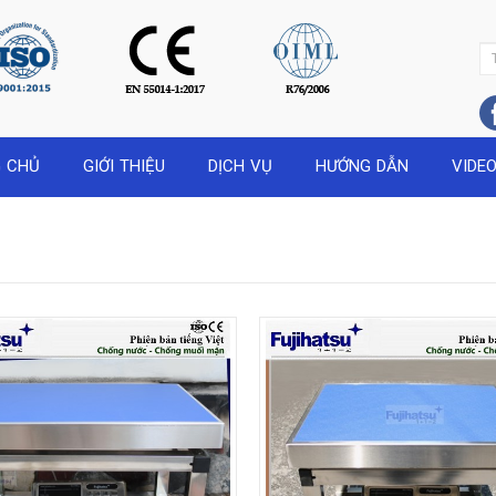
 CHỦ
GIỚI THIỆU
DỊCH VỤ
HƯỚNG DẪN
VIDE