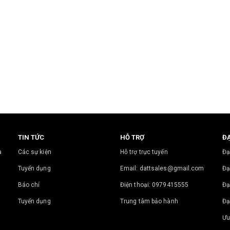
TIN TỨC
HỖ TRỢ
ĐẠ
a
Các sự kiện
Hỗ trợ trực tuyến
Đạ
Tuyển dụng
Email: dattsales@gmail.com
Đạ
Báo chí
Điện thoại: 0979415555
Đạ
Tuyển dụng
Trung tâm bảo hành
Đạ
Ưu