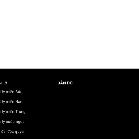
I LÝ
BẢN ĐỒ
i lý miền Bắc
i lý miền Nam
i lý miền Trung
i lý nước ngoài
 đãi độc quyền