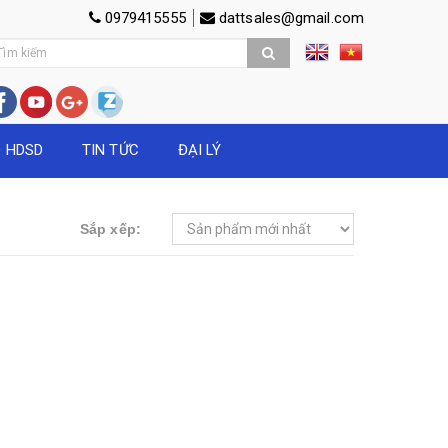
0979415555
dattsales@gmail.com
O HDSD
TIN TỨC
ĐẠI LÝ
Sắp xếp: