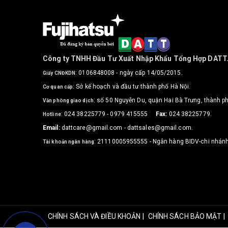
Công ty TNHH Đầu Tư Xuất Nhập Khẩu Tổng Hợp DATT
: 0106848008 - ngày cấp 14/05/2015.
Giấy CNĐKDN
: Sở kế hoạch và đầu tư thành phố Hà Nội.
Cơ quan cấp
: số 50 Nguyễn Du, quận Hai Bà Trưng, thành ph
Văn phòng giao dịch
: 024 38225779 - 0979 415555
Fax:
024 38225779.
Hotline
Email:
dattcare@gmail.com - dattsales@gmail.com.
: 21110005955555 - Ngân hàng BIDV-chi nhánh
Tài khoản ngân hàng
Bản quyền sản phẩm Fujihatsu thuộc sở hữu của công ty
Nhập khẩu Tổng hợp DATT.
|
|
CHÍNH SÁCH VÀ ĐIỀU KHOẢN
CHÍNH SÁCH BẢO MẬT