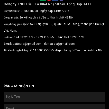
Công ty TNHH Đầu Tư Xuất Nhập Khẩu Tổng Hợp DATT.
: 0106848008 - ngày cấp 14/05/2015.
Giấy CNĐKDN
: Sở kế hoạch và đầu tư thành phố Hà Nội.
Cơ quan cấp
: số 50 Nguyễn Du, quận Hai Bà Trưng, thành phố Hà Nội,
Văn phòng giao dịch
Việt Nam.
: 024 38225779 - 0979 415555
Fax:
024 38225779.
Hotline
Email:
dattcare@gmail.com - dattsales@gmail.com.
: 21110005955555 - Ngân hàng BIDV-chi nhánh Hà Nội.
Tài khoản ngân hàng
Bản quyền sản phẩm Fujihatsu thuộc sở hữu của công ty TNHH
Đầu tư Xuất Nhập khẩu Tổng hợp DATT.
ĐĂNG KÝ NHẬN TIN