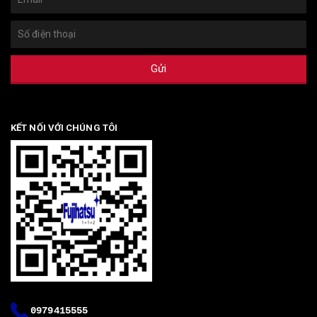
Gửi
KẾT NỐI VỚI CHÚNG TÔI
0979415555