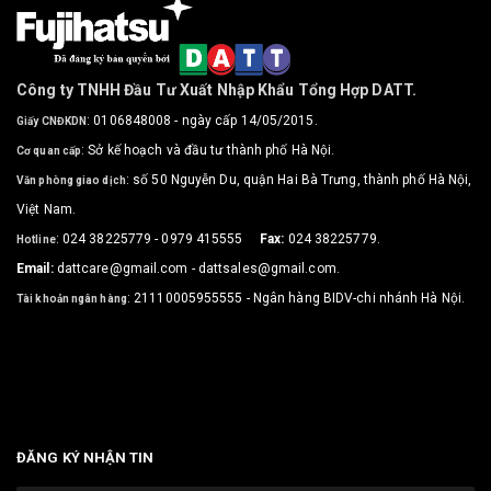
Công ty TNHH Đầu Tư Xuất Nhập Khẩu Tổng Hợp DATT.
: 0106848008 - ngày cấp 14/05/2015.
Giấy CNĐKDN
: Sở kế hoạch và đầu tư thành phố Hà Nội.
Cơ quan cấp
: số 50 Nguyễn Du, quận Hai Bà Trưng, thành phố Hà Nội,
Văn phòng giao dịch
Việt Nam.
: 024 38225779 - 0979 415555
Fax:
024 38225779.
Hotline
Email:
dattcare@gmail.com - dattsales@gmail.com.
: 21110005955555 - Ngân hàng BIDV-chi nhánh Hà Nội.
Tài khoản ngân hàng
Bản quyền sản phẩm Fujihatsu thuộc sở hữu của công ty TNHH
Đầu tư Xuất Nhập khẩu Tổng hợp DATT.
ĐĂNG KÝ NHẬN TIN